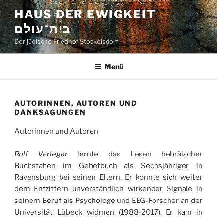
Zum
HAUS DER EWIGKEIT
Inhalt
בית־עולם
springen
Der jüdische Friedhof Stockelsdorf
Menü
AUTORINNEN, AUTOREN UND
DANKSAGUNGEN
Autorinnen und Autoren
Rolf Verleger
lernte das Lesen hebräischer
Buchstaben im Gebetbuch als Sechsjähriger in
Ravensburg bei seinen Eltern. Er konnte sich weiter
dem Entziffern unverständlich wirkender Signale in
seinem Beruf als Psychologe und EEG-Forscher an der
Universität Lübeck widmen (1988-2017). Er kam in